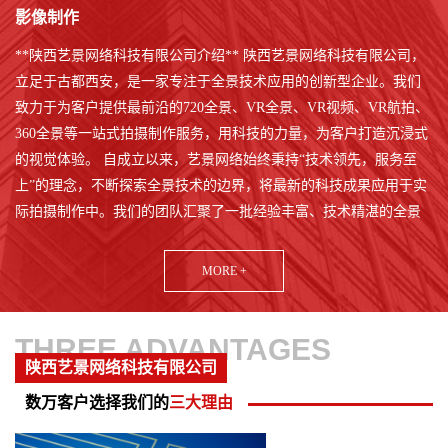
影像制作
**陕西艺景网络科技有限公司介绍** 陕西艺景网络科技有限公司，
立足于古都西安，是一家专注于全景技术应用的创新型企业。我们
致力于为客户提供最前沿的720全景、VR全景、VR视频、VR航拍、
360全景等一站式拍摄制作服务，用科技的力量，为客户打造沉浸式
的视觉体验。 自成立以来，艺景网络始终秉持“技术领先，服务至
上”的理念，不断探索全景技术的边界，将最新的科技成果应用于实
际拍摄制作中。我们的团队汇聚了一批经验丰富、技术精湛的全景
拍摄制作专家，他们精通各类全景拍摄设备的使用，能够高效、精
准地完成各种复杂场景的拍摄任务。 在720全景和360全景拍摄方
MORE +
面，我们拥有先进的拍摄设备和后期处理系统，能够呈现出画面清
晰、细节丰富的全景作品。无论是室内空间还是室外环境，我们都
THREE ADVANTAGES
能通过精湛的技术，将每一处细节完美呈现，让客户仿佛置身于现
陕西艺景网络科技有限公司
场。 VR全景和VR视频则是我们另一大业务亮点。我们利用...
数万客户选择我们的
三大理由