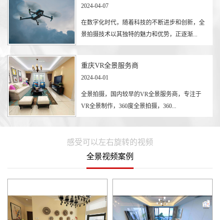
2024-04-07
在数字化时代，随着科技的不断进步和创新，全
景拍摄技术以其独特的魅力和优势，正逐渐...
重庆VR全景服务商
2024-04-01
全景拍摄，国内较早的VR全景服务商，专注于
VR全景制作，360度全景拍摄，360...
感受可以左右旋转的视频
全景视频案例