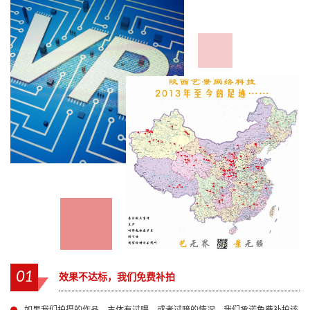
01
效果不达标，我们免费补拍